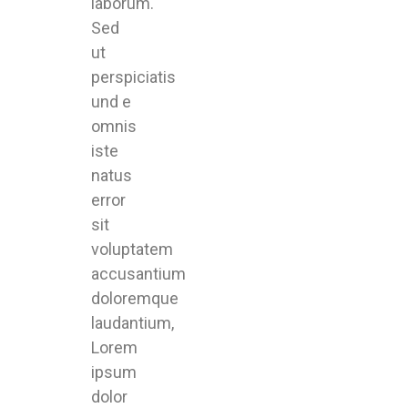
laborum.
Sed
ut
perspiciatis
und e
omnis
iste
natus
error
sit
voluptatem
accusantium
doloremque
laudantium,
Lorem
ipsum
dolor