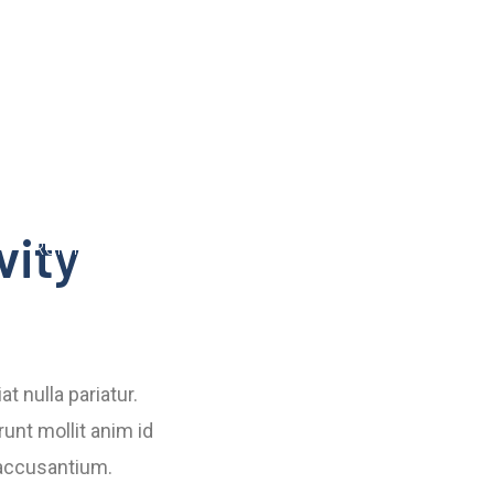
vity
Referenzen
Kontakt
at nulla pariatur.
unt mollit anim id
 accusantium.