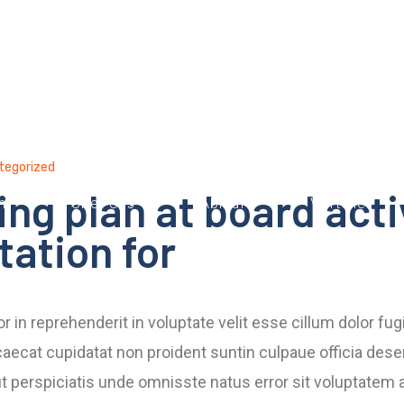
tegorized
ng plan at board acti
n
Über Uns
Ablauf
Vorteile
tation for
or in reprehenderit in voluptate velit esse cillum dolor fugi
aecat cupidatat non proident suntin culpaue officia deser
t perspiciatis unde omnisste natus error sit voluptatem