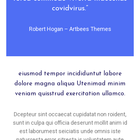
covidvirus.”
Robert Hogan – Artbees Themes
eiusmod tempor incididuntut labore
dolore magna aliqua Utenimad minim
veniam quisstrud exercitation ullamco.
Dcepteur sint occaecat cupidatat non roident,
sunt in culpa qui officia deserunt mollit anim id
est laborumest seiciatis unde omnis iste
natusresta error sitresta is voluptatem aute