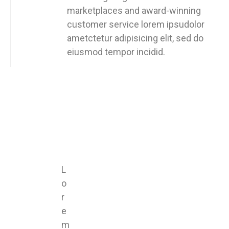
marketplaces and award-winning
customer service lorem ipsudolor
ametctetur adipisicing elit, sed do
eiusmod tempor incidid.
L
o
r
e
m